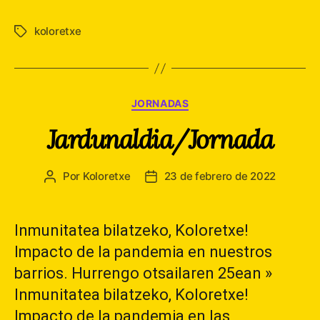
koloretxe
Etiquetas
Categorías
JORNADAS
Jardunaldia/Jornada
Por
Koloretxe
23 de febrero de 2022
Autor
Fecha
de
de
la
la
entrada
entrada
Inmunitatea bilatzeko, Koloretxe!
Impacto de la pandemia en nuestros
barrios. Hurrengo otsailaren 25ean »
Inmunitatea bilatzeko, Koloretxe!
Impacto de la pandemia en las