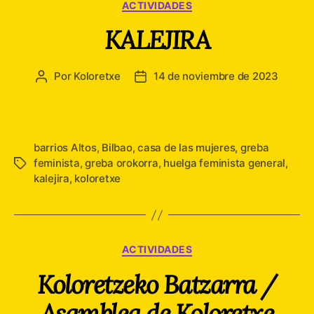
Categorías
ACTIVIDADES
KALEJIRA
Por
Koloretxe
14 de noviembre de 2023
Autor
Fecha
de
de
la
la
entrada
entrada
barrios Altos
,
Bilbao
,
casa de las mujeres
,
greba
feminista
,
greba orokorra
,
huelga feminista general
,
Etiquetas
kalejira
,
koloretxe
Categorías
ACTIVIDADES
Koloretzeko Batzarra /
Asamblea de Koloretxe