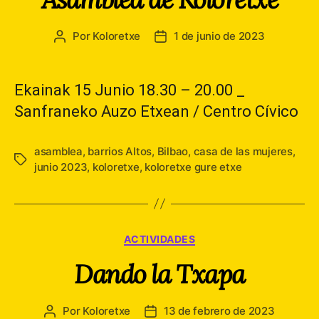
Por
Koloretxe
1 de junio de 2023
Autor
Fecha
de
de
la
la
entrada
entrada
Ekainak 15 Junio 18.30 – 20.00 _
Sanfraneko Auzo Etxean / Centro Cívico
asamblea
,
barrios Altos
,
Bilbao
,
casa de las mujeres
,
Etiquetas
junio 2023
,
koloretxe
,
koloretxe gure etxe
Categorías
ACTIVIDADES
Dando la Txapa
Por
Koloretxe
13 de febrero de 2023
Autor
Fecha