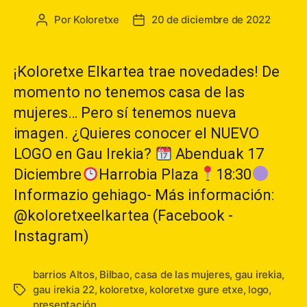
Por
Koloretxe
20 de diciembre de 2022
Autor
Fecha
de
de
la
la
entrada
entrada
¡Koloretxe Elkartea trae novedades! De
momento no tenemos casa de las
mujeres… Pero sí tenemos nueva
imagen. ¿Quieres conocer el NUEVO
LOGO en Gau Irekia?
Abenduak 17
Diciembre
Harrobia Plaza
18:30
Informazio gehiago- Más información:
@koloretxeelkartea (Facebook -
Instagram)
barrios Altos
,
Bilbao
,
casa de las mujeres
,
gau irekia
,
gau irekia 22
,
koloretxe
,
koloretxe gure etxe
,
logo
,
Etiquetas
presentación