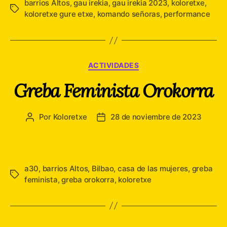
barrios Altos
,
gau irekia
,
gau irekia 2023
,
koloretxe
,
Etiquetas
koloretxe gure etxe
,
komando señoras
,
performance
Categorías
ACTIVIDADES
Greba Feminista Orokorra
Por
Koloretxe
28 de noviembre de 2023
Autor
Fecha
de
de
la
la
entrada
entrada
a30
,
barrios Altos
,
Bilbao
,
casa de las mujeres
,
greba
Etiquetas
feminista
,
greba orokorra
,
koloretxe