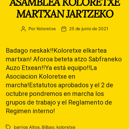
ASAMBLEA KOLORETXE
MARTXAN JARTZEKO
Por
Koloretxe
25 de junio de 2021
Autor
Fecha
de
de
la
la
entrada
entrada
Badago neskak!!Koloretxe elkartea
martxan! Aforoa beteta atzo Sabfraneko
Auzo Etxean!!Ya está equipo!!La
Asociacion Koloretxe en
marcha!Estatutos aprobados y el 2 de
octubre pondremos en marcha los
grupos de trabajo y el Reglamento de
Regimen interno!
barrios Altos
,
Bilbao
,
koloretxe
Etiquetas