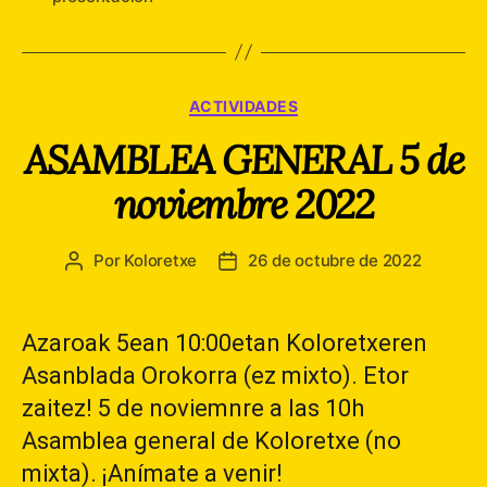
Categorías
ACTIVIDADES
ASAMBLEA GENERAL 5 de
noviembre 2022
Por
Koloretxe
26 de octubre de 2022
Autor
Fecha
de
de
la
la
entrada
entrada
Azaroak 5ean 10:00etan Koloretxeren
Asanblada Orokorra (ez mixto). Etor
zaitez! 5 de noviemnre a las 10h
Asamblea general de Koloretxe (no
mixta). ¡Anímate a venir!