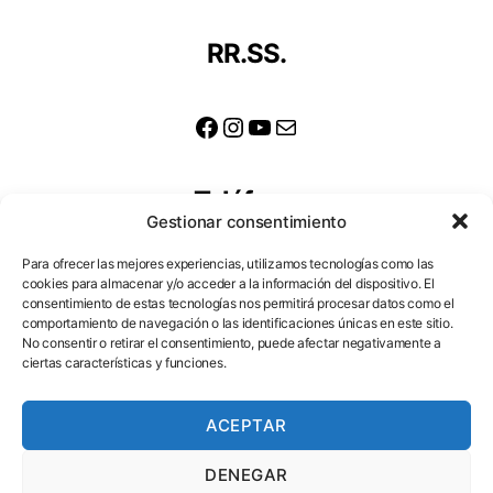
RR.SS.
Facebook
Instagram
YouTube
Correo electrónico
Teléfono
Gestionar consentimiento
623 306 098
Para ofrecer las mejores experiencias, utilizamos tecnologías como las
cookies para almacenar y/o acceder a la información del dispositivo. El
consentimiento de estas tecnologías nos permitirá procesar datos como el
comportamiento de navegación o las identificaciones únicas en este sitio.
Dirección
No consentir o retirar el consentimiento, puede afectar negativamente a
ciertas características y funciones.
Cortes, 20
48003 Bilbao
ACEPTAR
DENEGAR