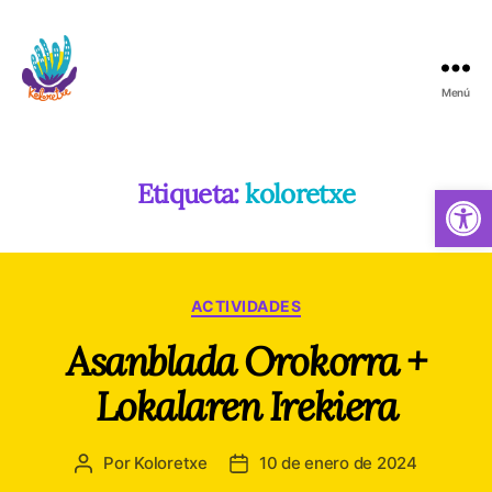
Menú
Koloretxe
Etiqueta:
koloretxe
Abrir barra de herramientas
Categorías
ACTIVIDADES
Asanblada Orokorra +
Lokalaren Irekiera
Por
Koloretxe
10 de enero de 2024
Autor
Fecha
de
de