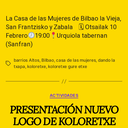
de
de
la
la
entrada
entrada
La Casa de las Mujeres de Bilbao la Vieja,
San Frantzisko y Zabala 🗓 Otsailak 10
Febrero
19:00
Urquiola tabernan
(Sanfran)
barrios Altos
,
Bilbao
,
casa de las mujeres
,
dando la
Etiquetas
txapa
,
koloretxe
,
koloretxe gure etxe
Categorías
ACTIVIDADES
PRESENTACIÓN NUEVO
LOGO DE KOLORETXE