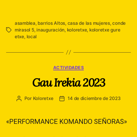
la
la
entrada
entrada
asamblea
,
barrios Altos
,
casa de las mujeres
,
conde
mirasol 5
,
inauguración
,
koloretxe
,
koloretxe gure
Etiquetas
etxe
,
local
Categorías
ACTIVIDADES
Gau Irekia 2023
Por
Koloretxe
14 de diciembre de 2023
Autor
Fecha
de
de
la
la
entrada
entrada
«PERFORMANCE KOMANDO SEÑORAS»