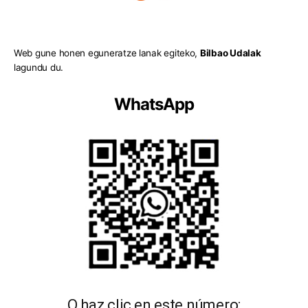
Web gune honen eguneratze lanak egiteko,
Bilbao Udalak
lagundu du.
WhatsApp
O haz clic en este número: