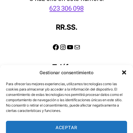
623 306 098
RR.SS.
Facebook
Instagram
YouTube
Correo electrónico
Teléfono
Gestionar consentimiento
623 306 098
Para ofrecer las mejores experiencias, utilizamos tecnologías como las
cookies para almacenar y/o acceder a la información del dispositivo. El
consentimiento de estas tecnologías nos permitirá procesar datos como el
comportamiento de navegación o las identificaciones únicas en este sitio.
Dirección
No consentir o retirar el consentimiento, puede afectar negativamente a
ciertas características y funciones.
Cortes, 20
48003 Bilbao
ACEPTAR