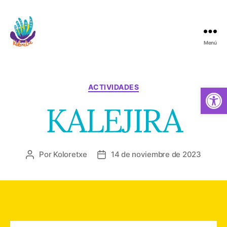
Menú
Koloretxe
Categorías
Abrir barra de herramientas
ACTIVIDADES
KALEJIRA
Por
Koloretxe
14 de noviembre de 2023
Autor
Fecha
de
de
la
la
entrada
entrada