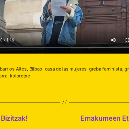
barrios Altos
,
Bilbao
,
casa de las mujeres
,
greba feminista
,
g
s
orra
,
koloretxe
Bizitzak!
Emakumeen Etxe