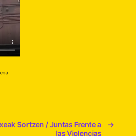
reba
ak Sortzen / Juntas Frente a
→
las Violencias