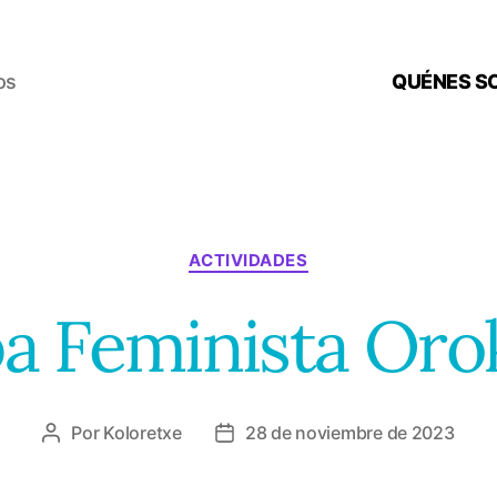
os
QUÉNES S
Categorías
ACTIVIDADES
a Feminista Oro
Por
Koloretxe
28 de noviembre de 2023
Autor
Fecha
de
de
la
la