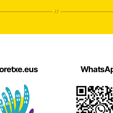
oretxe.eus
WhatsA