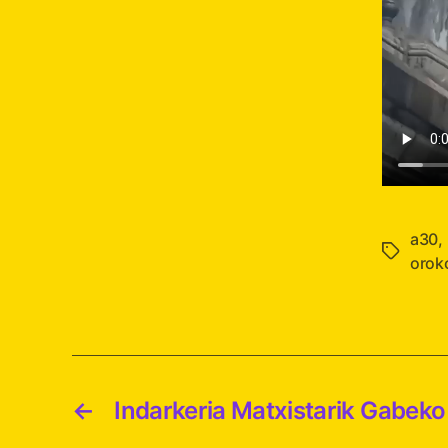
a30
,
Etiqueta
orok
←
Indarkeria Matxistarik Gabeko 