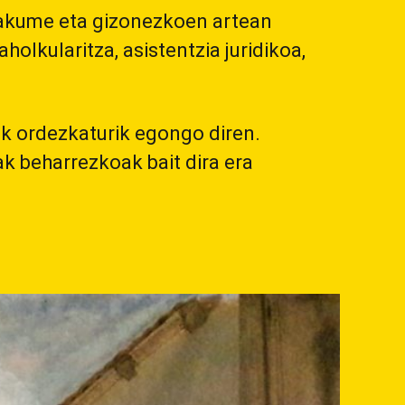
emakume eta gizonezkoen artean
olkularitza, asistentzia juridikoa,
ak ordezkaturik egongo diren.
ak beharrezkoak bait dira era