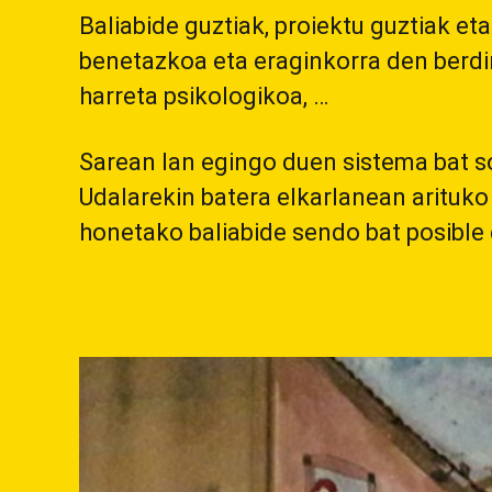
Baliabide guztiak, proiektu guztiak e
benetazkoa eta eraginkorra den berdint
harreta psikologikoa, …
Sarean lan egingo duen sistema bat so
Udalarekin batera elkarlanean arituko 
honetako baliabide sendo bat posible 