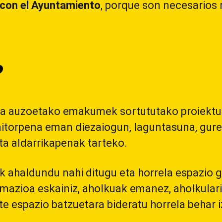
con el Ayuntamiento
, porque son necesarios 
?
ala auzoetako emakumek sortututako proiektu
aitorpena eman diezaiogun, laguntasuna, gure 
ta aldarrikapenak tarteko.
 ahaldundu nahi ditugu eta horrela espazio gu
rmazioa eskainiz, aholkuak emanez, aholkulari
e espazio batzuetara bideratu horrela behar 