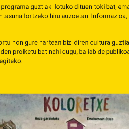
ta programa guztiak lotuko dituen toki bat, 
asuna lortzeko hiru auzoetan: Informazioa, ah
rtu non gure hartean bizi diren cultura guzti
den proiketu bat nahi dugu, baliabide publiko
egiteko.