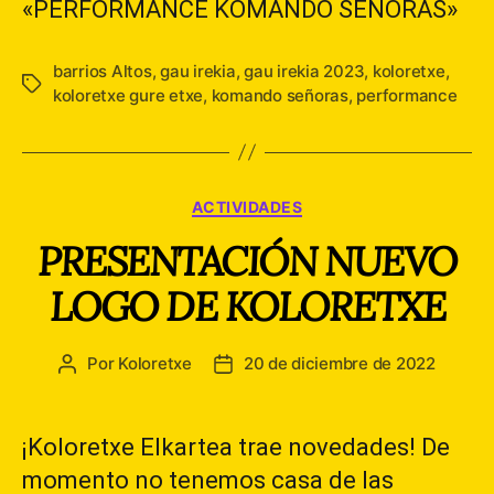
«PERFORMANCE KOMANDO SEÑORAS»
barrios Altos
,
gau irekia
,
gau irekia 2023
,
koloretxe
,
Etiquetas
koloretxe gure etxe
,
komando señoras
,
performance
Categorías
ACTIVIDADES
PRESENTACIÓN NUEVO
LOGO DE KOLORETXE
Por
Koloretxe
20 de diciembre de 2022
Autor
Fecha
de
de
la
la
entrada
entrada
¡Koloretxe Elkartea trae novedades! De
momento no tenemos casa de las