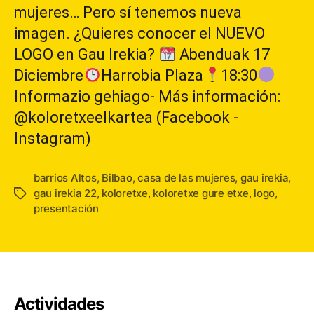
mujeres… Pero sí tenemos nueva
imagen. ¿Quieres conocer el NUEVO
LOGO en Gau Irekia?
Abenduak 17
Diciembre
Harrobia Plaza
18:30
Informazio gehiago- Más información:
@koloretxeelkartea (Facebook -
Instagram)
barrios Altos
,
Bilbao
,
casa de las mujeres
,
gau irekia
,
gau irekia 22
,
koloretxe
,
koloretxe gure etxe
,
logo
,
Etiquetas
presentación
Actividades