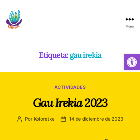
Menú
Koloretxe
Etiqueta:
gau irekia
Abrir barra de herramientas
Categorías
ACTIVIDADES
Gau Irekia 2023
Por
Koloretxe
14 de diciembre de 2023
Autor
Fecha
de
de
la
la
entrada
entrada