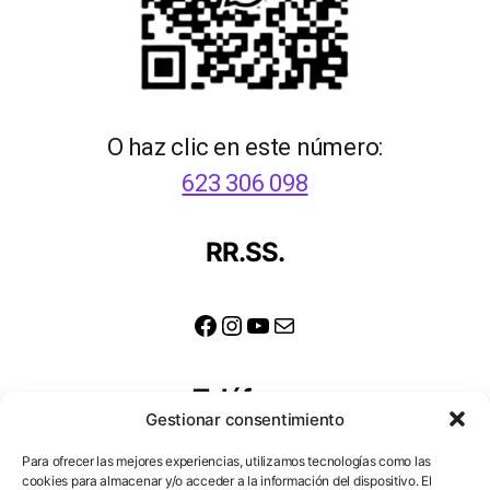
O haz clic en este número:
623 306 098
RR.SS.
Facebook
Instagram
YouTube
Correo electrónico
Teléfono
Gestionar consentimiento
623 306 098
Para ofrecer las mejores experiencias, utilizamos tecnologías como las
cookies para almacenar y/o acceder a la información del dispositivo. El