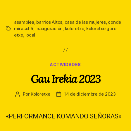
la
la
entrada
entrada
asamblea
,
barrios Altos
,
casa de las mujeres
,
conde
mirasol 5
,
inauguración
,
koloretxe
,
koloretxe gure
Etiquetas
etxe
,
local
Categorías
ACTIVIDADES
Gau Irekia 2023
Por
Koloretxe
14 de diciembre de 2023
Autor
Fecha
de
de
la
la
entrada
entrada
«PERFORMANCE KOMANDO SEÑORAS»