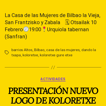
de
de
la
la
entrada
entrada
La Casa de las Mujeres de Bilbao la Vieja,
San Frantzisko y Zabala 🗓 Otsailak 10
Febrero
19:00
Urquiola tabernan
(Sanfran)
barrios Altos
,
Bilbao
,
casa de las mujeres
,
dando la
Etiquetas
txapa
,
koloretxe
,
koloretxe gure etxe
Categorías
ACTIVIDADES
PRESENTACIÓN NUEVO
LOGO DE KOLORETXE