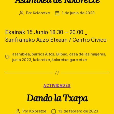
Por
Koloretxe
1 de junio de 2023
Autor
Fecha
de
de
la
la
entrada
entrada
Ekainak 15 Junio 18.30 – 20.00 _
Sanfraneko Auzo Etxean / Centro Cívico
asamblea
,
barrios Altos
,
Bilbao
,
casa de las mujeres
,
Etiquetas
junio 2023
,
koloretxe
,
koloretxe gure etxe
Categorías
ACTIVIDADES
Dando la Txapa
Por
Koloretxe
13 de febrero de 2023
Autor
Fecha