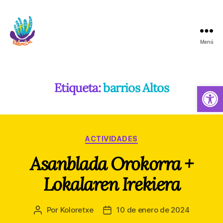
Menú
Koloretxe
Etiqueta:
barrios Altos
Abrir barra de herramientas
Categorías
ACTIVIDADES
Asanblada Orokorra +
Lokalaren Irekiera
Por
Koloretxe
10 de enero de 2024
Autor
Fecha
de
de