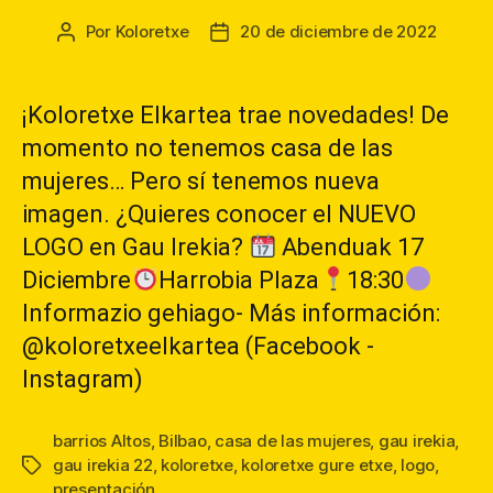
Por
Koloretxe
20 de diciembre de 2022
Autor
Fecha
de
de
la
la
entrada
entrada
¡Koloretxe Elkartea trae novedades! De
momento no tenemos casa de las
mujeres… Pero sí tenemos nueva
imagen. ¿Quieres conocer el NUEVO
LOGO en Gau Irekia?
Abenduak 17
Diciembre
Harrobia Plaza
18:30
Informazio gehiago- Más información:
@koloretxeelkartea (Facebook -
Instagram)
barrios Altos
,
Bilbao
,
casa de las mujeres
,
gau irekia
,
gau irekia 22
,
koloretxe
,
koloretxe gure etxe
,
logo
,
Etiquetas
presentación