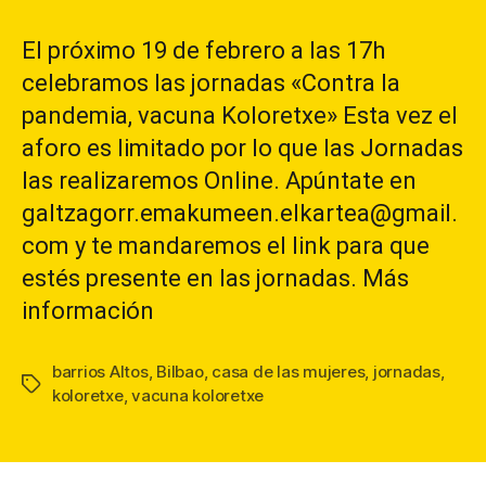
la
la
entrada
entrada
El próximo 19 de febrero a las 17h
celebramos las jornadas «Contra la
pandemia, vacuna Koloretxe» Esta vez el
aforo es limitado por lo que las Jornadas
las realizaremos Online. Apúntate en
galtzagorr.emakumeen.elkartea@gmail.
com y te mandaremos el link para que
estés presente en las jornadas. Más
información
barrios Altos
,
Bilbao
,
casa de las mujeres
,
jornadas
,
Etiquetas
koloretxe
,
vacuna koloretxe