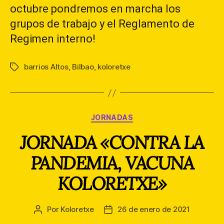
octubre pondremos en marcha los
grupos de trabajo y el Reglamento de
Regimen interno!
barrios Altos
,
Bilbao
,
koloretxe
Etiquetas
Categorías
JORNADAS
JORNADA «CONTRA LA
PANDEMIA, VACUNA
KOLORETXE»
Por
Koloretxe
26 de enero de 2021
Autor
Fecha
de
de