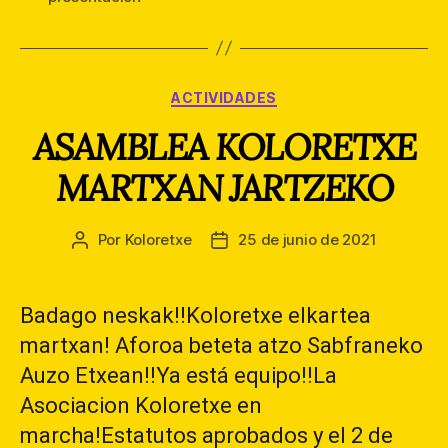
Categorías
ACTIVIDADES
ASAMBLEA KOLORETXE
MARTXAN JARTZEKO
Por
Koloretxe
25 de junio de 2021
Autor
Fecha
de
de
la
la
entrada
entrada
Badago neskak!!Koloretxe elkartea
martxan! Aforoa beteta atzo Sabfraneko
Auzo Etxean!!Ya está equipo!!La
Asociacion Koloretxe en
marcha!Estatutos aprobados y el 2 de