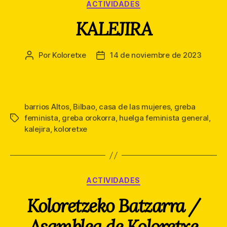
Categorías
ACTIVIDADES
KALEJIRA
Por
Koloretxe
14 de noviembre de 2023
Autor
Fecha
de
de
la
la
entrada
entrada
barrios Altos
,
Bilbao
,
casa de las mujeres
,
greba
feminista
,
greba orokorra
,
huelga feminista general
,
Etiquetas
kalejira
,
koloretxe
Categorías
ACTIVIDADES
Koloretzeko Batzarra /
Asamblea de Koloretxe