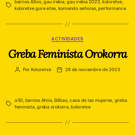
barrios Altos
,
gau irekia
,
gau irekia 2023
,
koloretxe
,
Etiquetas
koloretxe gure etxe
,
komando señoras
,
performance
Categorías
ACTIVIDADES
Greba Feminista Orokorra
Por
Koloretxe
28 de noviembre de 2023
Autor
Fecha
de
de
la
la
entrada
entrada
a30
,
barrios Altos
,
Bilbao
,
casa de las mujeres
,
greba
Etiquetas
feminista
,
greba orokorra
,
koloretxe