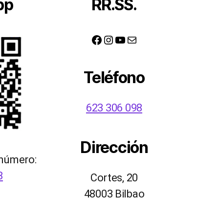
pp
RR.SS.
Facebook
Instagram
YouTube
Correo electrónico
Teléfono
623 306 098
Dirección
 número:
8
Cortes, 20
48003 Bilbao