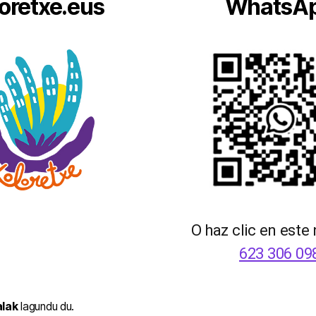
oretxe.eus
WhatsA
O haz clic en este
623 306 09
alak
lagundu du.