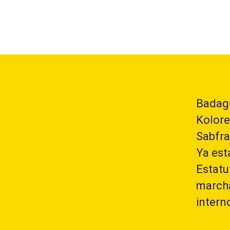
Badag
Kolore
Sabfra
Ya est
Estatu
marcha
intern