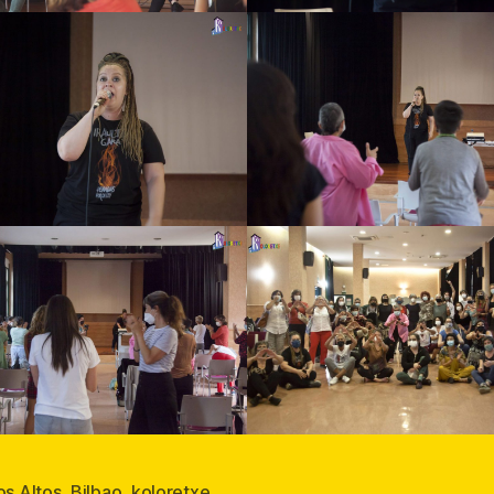
os Altos
,
Bilbao
,
koloretxe