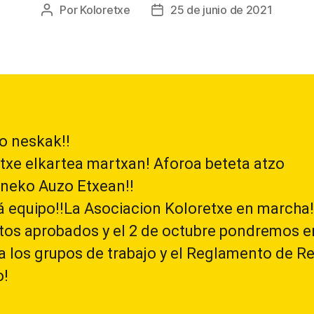
Por
Koloretxe
25 de junio de 2021
Autor
Fecha
de
de
la
la
entrada
entrada
o neskak!!
txe elkartea martxan! Aforoa beteta atzo
neko Auzo Etxean!!
á equipo!!La Asociacion Koloretxe en marcha!
tos aprobados y el 2 de octubre pondremos e
 los grupos de trabajo y el Reglamento de 
o!