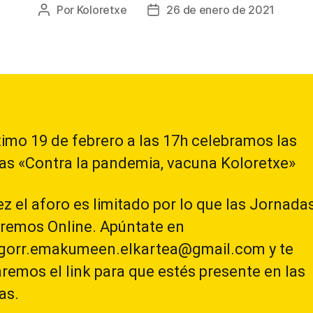
Por
Koloretxe
26 de enero de 2021
Autor
Fecha
de
de
la
la
entrada
entrada
ximo 19 de febrero a las 17h celebramos las
as «Contra la pandemia, vacuna Koloretxe»
ez el aforo es limitado por lo que las Jornadas
aremos Online. Apúntate en
agorr.emakumeen.elkartea@gmail.com y te
emos el link para que estés presente en las
as.