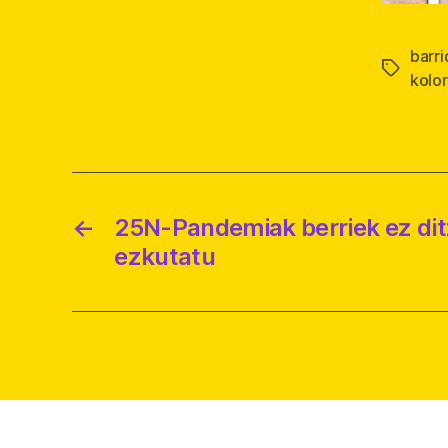
barri
Etiqueta
kolo
←
25N-Pandemiak berriek ez dit
ezkutatu