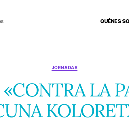
os
QUÉNES S
Categorías
JORNADAS
 «CONTRA LA P
CUNA KOLORET