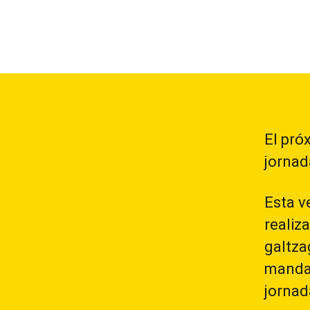
El pró
jornad
Esta v
realiz
galtz
mandar
jornad