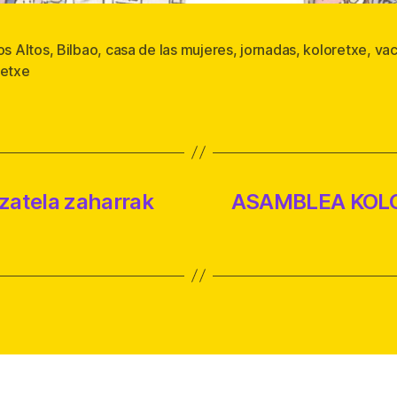
os Altos
,
Bilbao
,
casa de las mujeres
,
jornadas
,
koloretxe
,
va
s
retxe
zatela zaharrak
ASAMBLEA KOL