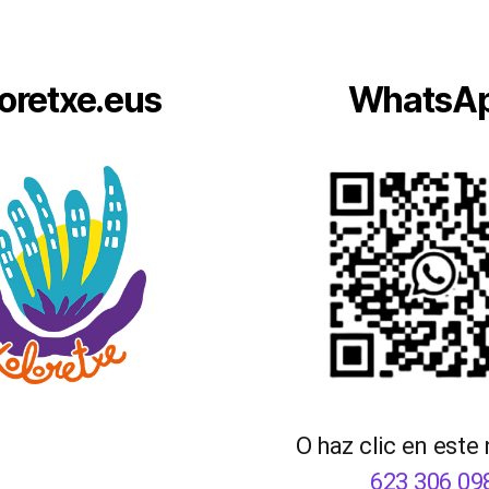
oretxe.eus
WhatsA
O haz clic en este
623 306 09