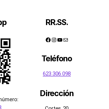
pp
RR.SS.
Facebook
Instagram
YouTube
Correo electrónico
Teléfono
623 306 098
Dirección
 número:
8
Cortes, 20