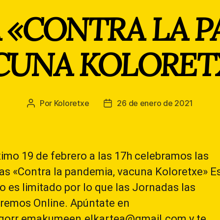
 «CONTRA LA P
CUNA KOLORET
Por
Koloretxe
26 de enero de 2021
Autor
Fecha
de
de
la
la
entrada
entrada
ximo 19 de febrero a las 17h celebramos las
as «Contra la pandemia, vacuna Koloretxe» E
ro es limitado por lo que las Jornadas las
aremos Online. Apúntate en
agorr.emakumeen.elkartea@gmail.com y te