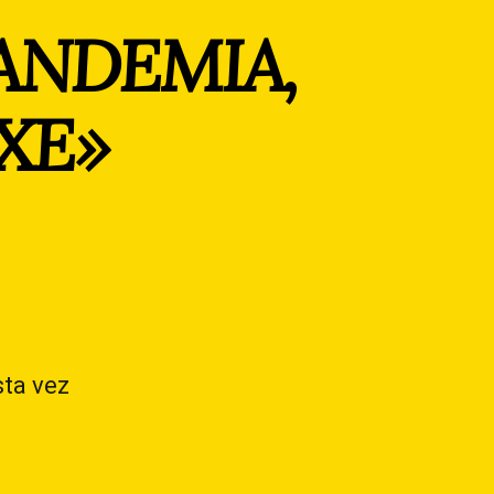
ANDEMIA,
XE»
sta vez