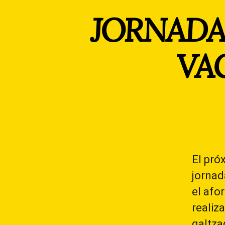
JORNADA
VA
El pró
jornad
el afo
realiz
galtz