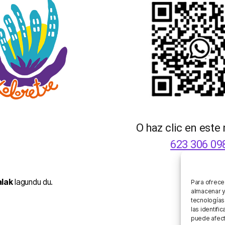
O haz clic en este
623 306 09
alak
lagundu du.
Para ofrece
almacenar y
tecnologías
las identifi
puede afect