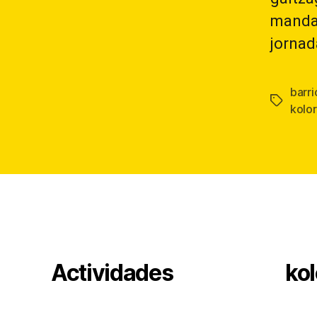
mandar
jornad
barri
Etiqueta
kolo
Actividades
kol