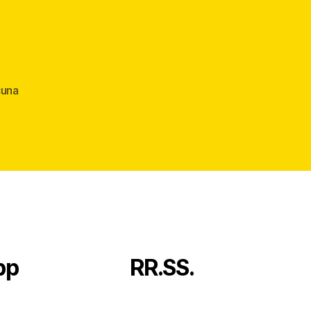
cuna
pp
RR.SS.