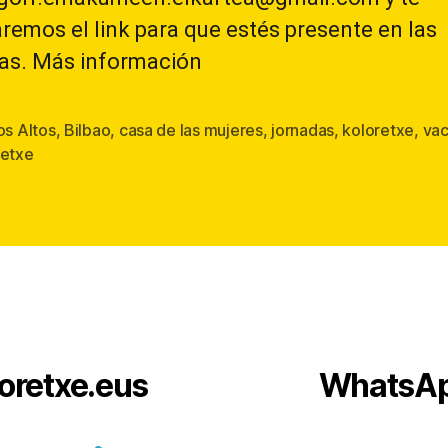
emos el link para que estés presente en las
as. Más información
os Altos
,
Bilbao
,
casa de las mujeres
,
jornadas
,
koloretxe
,
va
s
retxe
oretxe.eus
WhatsA