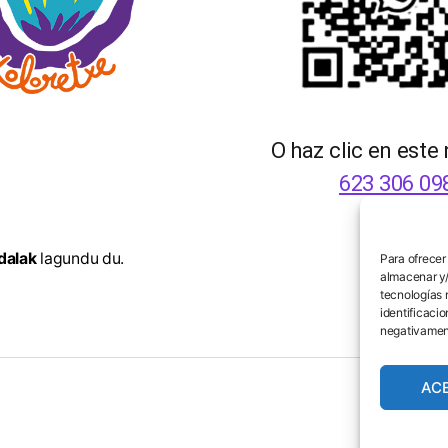
O haz clic en este
623 306 09
dalak
lagundu du.
Para ofrecer
almacenar y/
tecnologías 
identificacio
negativament
AC