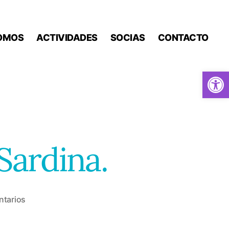
OMOS
ACTIVIDADES
SOCIAS
CONTACTO
Abrir barra de herramientas
Sardina.
en
ntarios
Taller
de