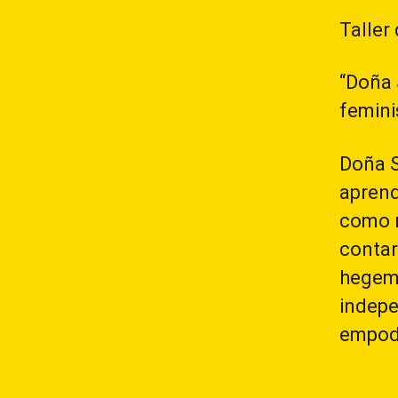
Taller
“Doña 
femini
Doña S
aprend
como r
contar
hegemó
indepe
empode