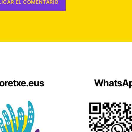
oretxe.eus
WhatsA