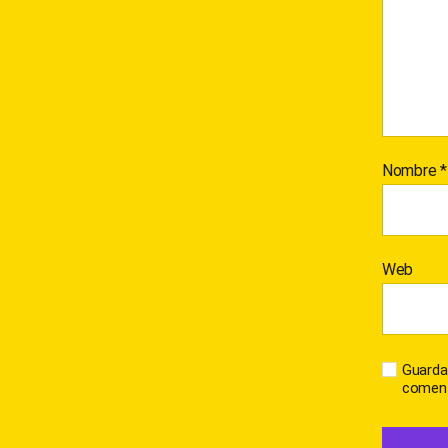
Nombre
*
Web
Guarda
coment