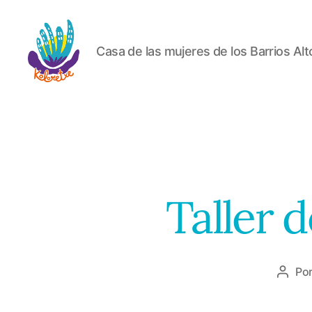
Casa de las mujeres de los Barrios Alt
Koloretxe
Taller 
Po
Autor
de
la