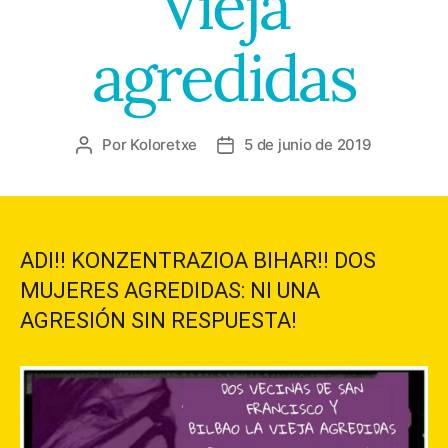
Vieja
agredidas
Por
Koloretxe
5 de junio de 2019
Autor
Fecha
de
de
la
la
entrada
entrada
ADI!! KONZENTRAZIOA BIHAR!! DOS
MUJERES AGREDIDAS: NI UNA
AGRESIÓN SIN RESPUESTA!