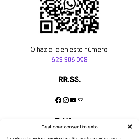
O haz clic en este número:
623 306 098
RR.SS.
Facebook
Instagram
YouTube
Correo electrónico
Teléfono
Gestionar consentimiento
623 306 098
Para ofrecer las mejores experiencias, utilizamos tecnologías como las