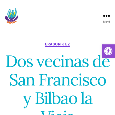
Menú
Koloretxe
Categorías
Abrir barra de herramientas
ERASORIK EZ
Dos vecinas de
San Francisco
y Bilbao la