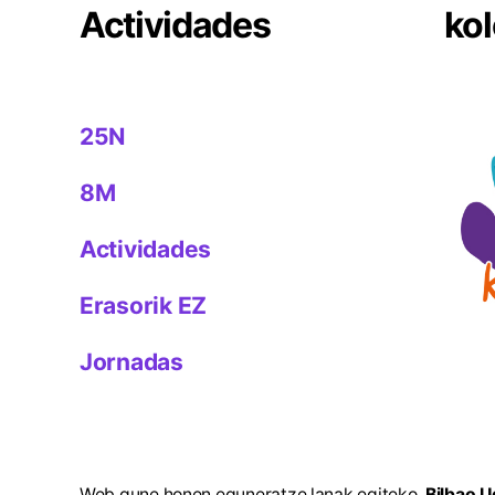
Actividades
kol
25N
8M
Actividades
Erasorik EZ
Jornadas
Web gune honen eguneratze lanak egiteko,
Bilbao U