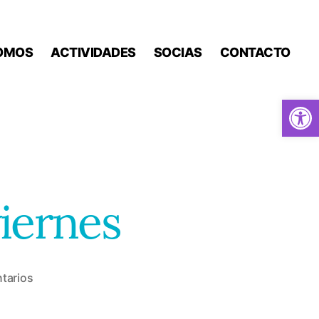
OMOS
ACTIVIDADES
SOCIAS
CONTACTO
Abrir barra de herramientas
viernes
en
tarios
Clases
de