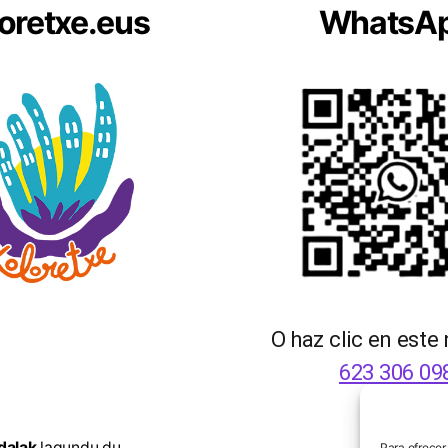
oretxe.eus
WhatsA
O haz clic en este
623 306 09
dalak
lagundu du.
Para ofrecer