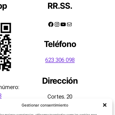
pp
RR.SS.
Facebook
Instagram
YouTube
Correo electrónico
Teléfono
623 306 098
Dirección
 número:
8
Cortes, 20
48003 Bilbao
Gestionar consentimiento
 las mejores experiencias, utilizamos tecnologías como las cookies para