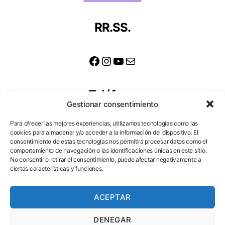
RR.SS.
Facebook
Instagram
YouTube
Correo electrónico
Teléfono
Gestionar consentimiento
623 306 098
Para ofrecer las mejores experiencias, utilizamos tecnologías como las
cookies para almacenar y/o acceder a la información del dispositivo. El
consentimiento de estas tecnologías nos permitirá procesar datos como el
comportamiento de navegación o las identificaciones únicas en este sitio.
Dirección
No consentir o retirar el consentimiento, puede afectar negativamente a
ciertas características y funciones.
Cortes, 20
48003 Bilbao
ACEPTAR
DENEGAR