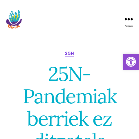
Menú
Koloretxe
Categorías
Abrir barra de herramientas
25N
25N-
Pandemiak
berriek ez