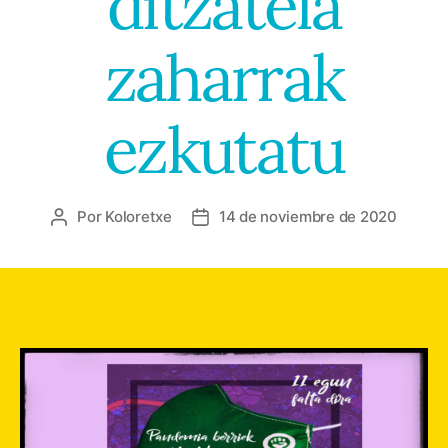
ditzatela
zaharrak
ezkutatu
Por
Koloretxe
14 de noviembre de 2020
Autor
Fecha
de
de
la
la
entrada
entrada