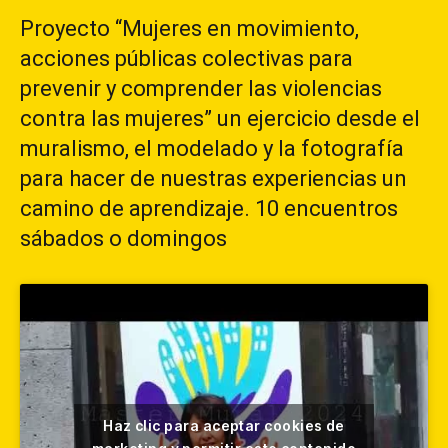
Proyecto “Mujeres en movimiento,
acciones públicas colectivas para
prevenir y comprender las violencias
contra las mujeres” un ejercicio desde el
muralismo, el modelado y la fotografía
para hacer de nuestras experiencias un
camino de aprendizaje. 10 encuentros
sábados o domingos
Haz clic para aceptar cookies de