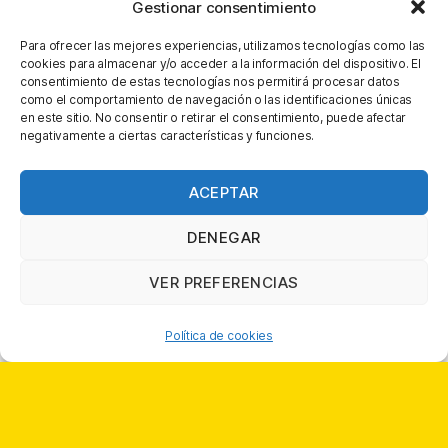
WhatsApp
Gestionar consentimiento
Para ofrecer las mejores experiencias, utilizamos tecnologías como las
cookies para almacenar y/o acceder a la información del dispositivo. El
consentimiento de estas tecnologías nos permitirá procesar datos
como el comportamiento de navegación o las identificaciones únicas
en este sitio. No consentir o retirar el consentimiento, puede afectar
negativamente a ciertas características y funciones.
ACEPTAR
DENEGAR
VER PREFERENCIAS
O haz clic en este número:
623 306 098
Política de cookies
RR.SS.