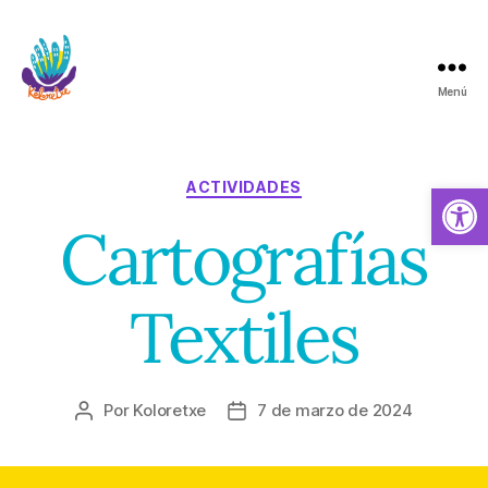
Menú
Koloretxe
Categorías
Abrir barra de herramientas
ACTIVIDADES
Cartografías
Textiles
Por
Koloretxe
7 de marzo de 2024
Autor
Fecha
de
de
la
la
entrada
entrada