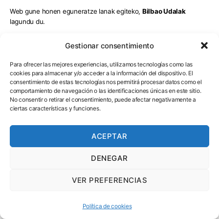
Web gune honen eguneratze lanak egiteko,
Bilbao Udalak
lagundu du.
WhatsApp
Gestionar consentimiento
Para ofrecer las mejores experiencias, utilizamos tecnologías como las
cookies para almacenar y/o acceder a la información del dispositivo. El
consentimiento de estas tecnologías nos permitirá procesar datos como el
comportamiento de navegación o las identificaciones únicas en este sitio.
No consentir o retirar el consentimiento, puede afectar negativamente a
ciertas características y funciones.
ACEPTAR
DENEGAR
VER PREFERENCIAS
O haz clic en este número:
623 306 098
Política de cookies